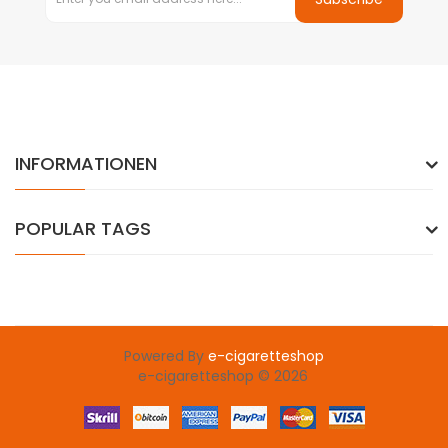
INFORMATIONEN
POPULAR TAGS
Powered By
e-cigaretteshop
e-cigaretteshop © 2026
Quickly click here:
judi online
78