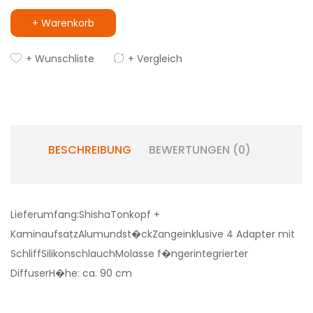
+ Warenkorb
+ Wunschliste
+ Vergleich
BESCHREIBUNG
BEWERTUNGEN (0)
Lieferumfang:ShishaTonkopf +
KaminaufsatzAlumundst�ckZangeinklusive 4 Adapter mit
SchliffSilikonschlauchMolasse f�ngerintegrierter
DiffuserH�he: ca. 90 cm