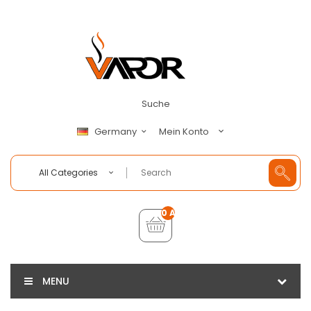
Suche
Mein Konto
Germany
All Categories
0 Artikel - €0,00
MENU