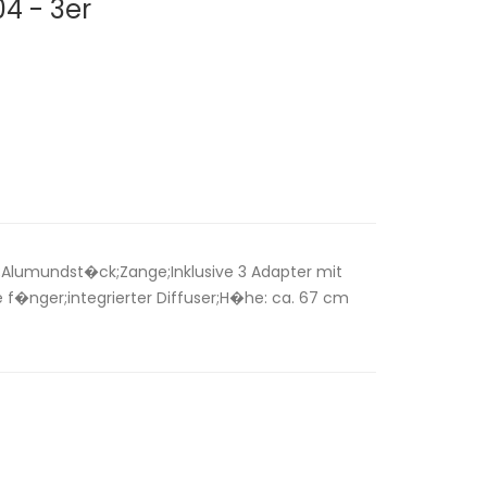
04 - 3er
;Alumundst�ck;Zange;Inklusive 3 Adapter mit
se f�nger;integrierter Diffuser;H�he: ca. 67 cm