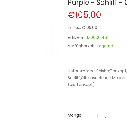
Purple - Schliff - 
€105,00
Ex Tax: €105,00
Artikelnr.
M00001481
Verfügbarkeit
Lagernd
Lieferumfang:;Shisha;Tonkopf
Schliff;Silikonschlauch;Molas
(bis Tonkopf)..
Menge