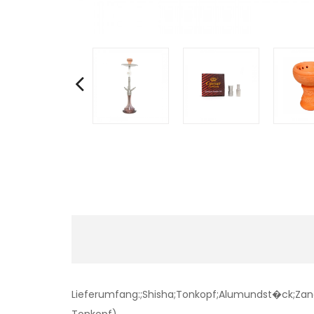
Lieferumfang:;Shisha;Tonkopf;Alumundst�ck;Zange;
Tonkopf)