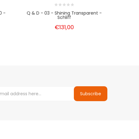
0 -
Q & D - 03 - Shining Transparent -
Caesar Q&
Schliff
€131,00
Subscribe