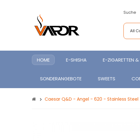
Suche
All 
HOME
E-SHISHA
E-ZIGARETTEN & 
SONDERANGEBOTE
SWEETS
CO
Caesar Q&D - Angel - 620 - Stainless Steel -