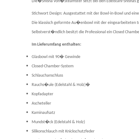
Die�Shisha von�Steamster setzt bei den Edelstahl-Shishas
Stichwort Design: Ausgestattet mit der Bowl-in-Bowl und eine
Die klassisch geformte Au�enbowl mit der eingearbeiteten t
Selbstverst�ndlich besitzt die Professional ein Closed Cham
Im Lieferumfang enthalten:
Glasbowl mit 90� Gewinde
Closed-Chamber-System
Schlauchanschluss
Rauchs�ule (Edelstahl & Holz)�
Kopfadapter
Ascheteller
Kaminaufsatz
Mundst�ck (Edelstahl & Holz)
Silikonschlauch mit Knickschutzfeder