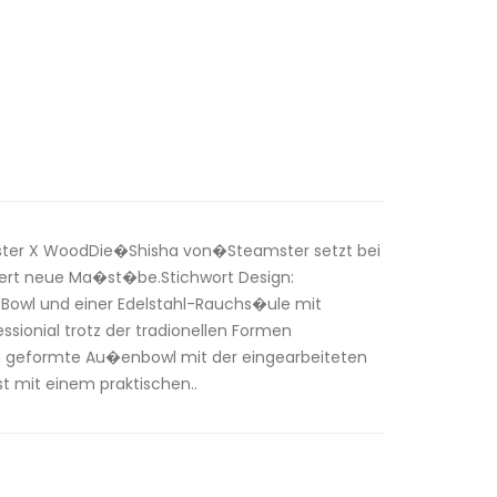
ster X WoodDie�Shisha von�Steamster setzt bei
iert neue Ma�st�be.Stichwort Design:
-Bowl und einer Edelstahl-Rauchs�ule mit
ssionial trotz der tradionellen Formen
ch geformte Au�enbowl mit der eingearbeiteten
t mit einem praktischen..