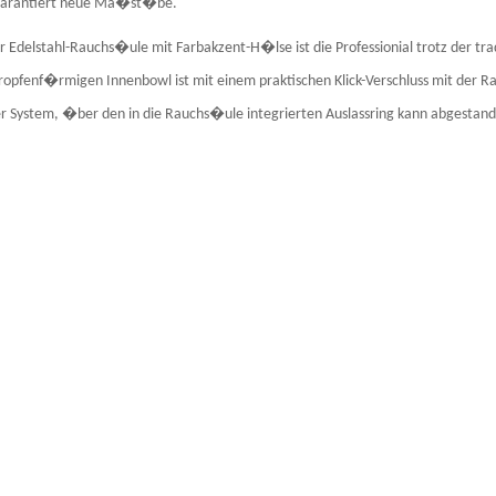
 garantiert neue Ma�st�be.
r Edelstahl-Rauchs�ule mit Farbakzent-H�lse ist die Professionial trotz der t
ropfenf�rmigen Innenbowl ist mit einem praktischen Klick-Verschluss mit der 
ber System, �ber den in die Rauchs�ule integrierten Auslassring kann abgestan