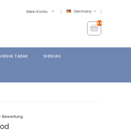
Germany
Mein Konto
0 Artikel - €0,00
SHISHA TABAK
SHISHAS
+ Bewertung
ood