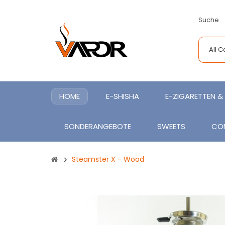
Suche
All 
HOME
E-SHISHA
E-ZIGARETTEN & 
SONDERANGEBOTE
SWEETS
CO
Steamster X - Wood