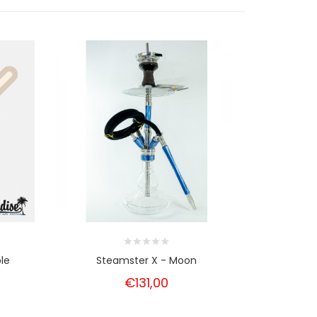
le
Steamster X - Moon
Steamst
€131,00