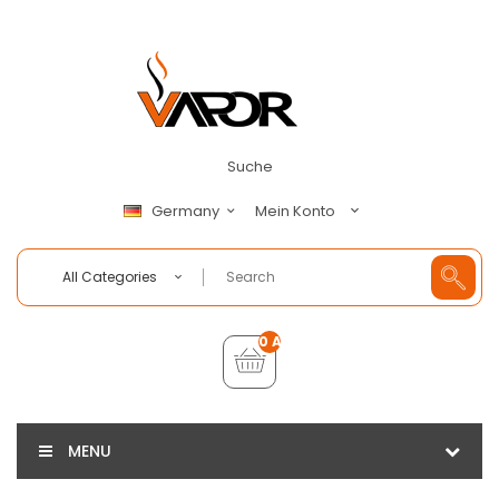
Suche
Mein Konto
Germany
All Categories
0 Artikel - €0,00
MENU