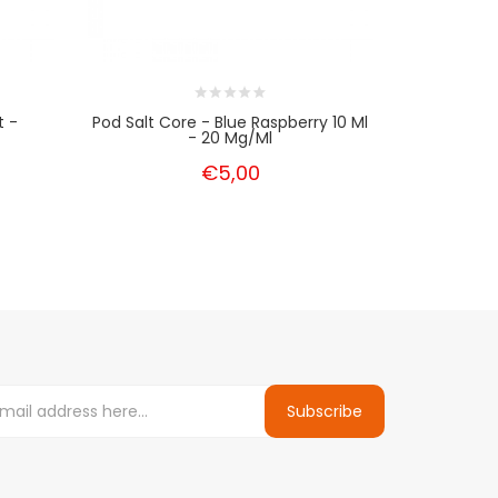
t -
Pod Salt Core - Blue Raspberry 10 Ml
Pod Sa
- 20 Mg/ml
Nikot
€5,00
Subscribe