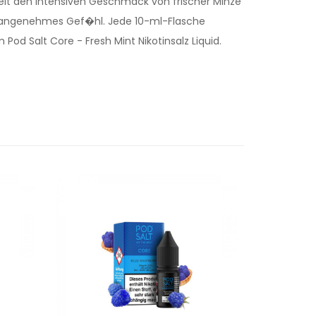
ttelt den intensiven Geschmack von frischer Minze
ein angenehmes Gef�hl. Jede 10-ml-Flasche
od Salt Core - Fresh Mint Nikotinsalz Liquid.