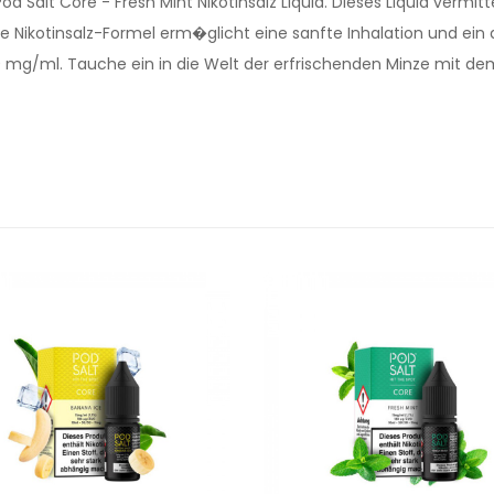
d Salt Core - Fresh Mint Nikotinsalz Liquid. Dieses Liquid vermi
 Die Nikotinsalz-Formel erm�glicht eine sanfte Inhalation und 
 mg/ml. Tauche ein in die Welt der erfrischenden Minze mit dem P