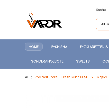
Suche
All 
HOME
E-SHISHA
E-ZIGARETTEN & 
SONDERANGEBOTE
SWEETS
CO
Pod Salt Core - Fresh Mint 10 Ml - 20 Mg/ml