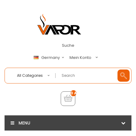
Suche
Mein Konto
Germany
All Categories
0 Artikel - €0,00
MENU