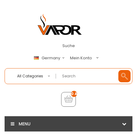
Suche
Mein Konto
Germany
All Categories
0 Artikel - €0,00
MENU