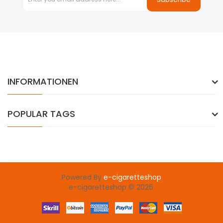
INFORMATIONEN
POPULAR TAGS
Powered By
e-cigaretteshop
e-cigaretteshop © 2026
8win
slot gacor
78 win
slot gacor
judi online
78win
slot gacor
78win
o