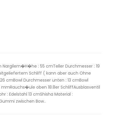
n Nargilem�H�he : 55 cmTeller Durchmesser : 19
tgeliefertem Schliff ( kann aber auch Ohne
 26 cmBowl Durchmesser unten : 13 cmBowl
 mmRauchs�ule oben 18.8er SchliffAusblasventil
r : Edelstahl 13 cmShisha Material :
 Gummi zwischen Bow..