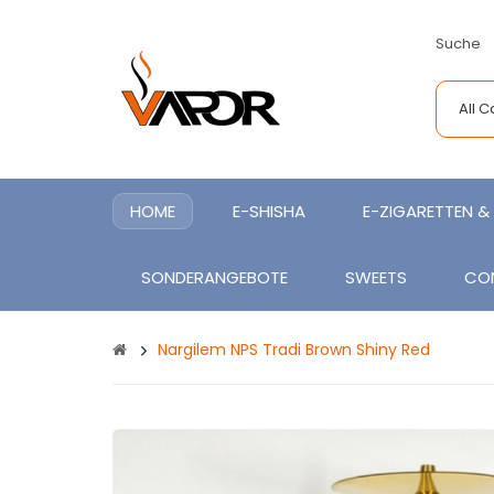
Suche
All 
HOME
E-SHISHA
E-ZIGARETTEN & 
SONDERANGEBOTE
SWEETS
CO
Nargilem NPS Tradi Brown Shiny Red