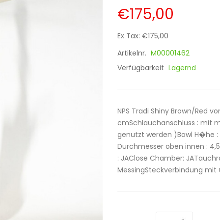
€175,00
Ex Tax: €175,00
Artikelnr.
M00001462
Verfügbarkeit
Lagernd
NPS Tradi Shiny Brown/Red vo
cmSchlauchanschluss : mit mi
genutzt werden )Bowl H�he :
Durchmesser oben innen : 4,5
: JAClose Chamber: JATauchroh
MessingSteckverbindung mit