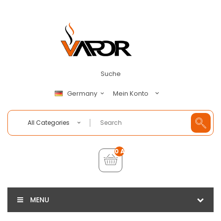
Suche
Mein Konto
Germany
All Categories
0 Artikel - €0,00
MENU