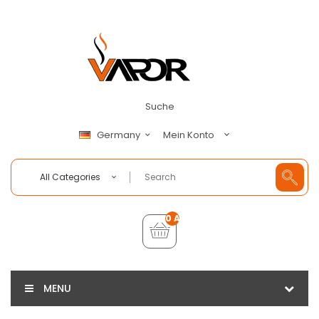
Suche
Mein Konto
Germany
All Categories
0 Artikel - €0,00
MENU