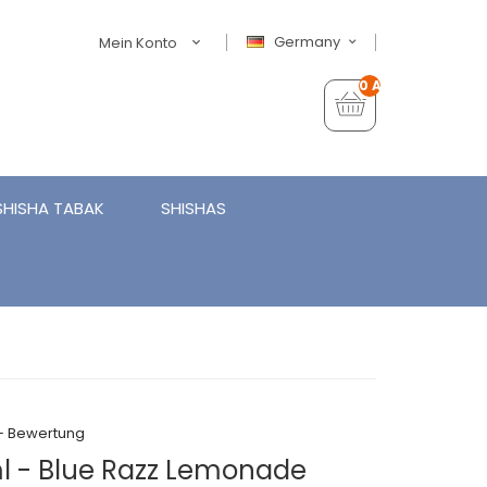
Germany
Mein Konto
0 Artikel - €0,00
SHISHA TABAK
SHISHAS
+ Bewertung
ml - Blue Razz Lemonade