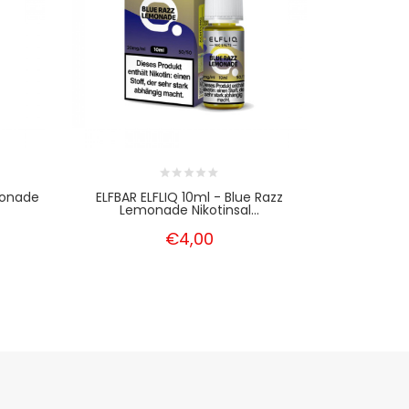
monade
ELFBAR ELFLIQ 10ml - Blue Razz
ELFBAR EL
Lemonade Nikotinsal...
N
€4,00