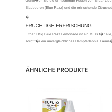
Genie�en Sie die erfrischende Fusion von Elfbar Liqui
Blaubeeren (Blue Razz) und die erfrischende Zitrusno
�
FRUCHTIGE ERFRISCHUNG
Elfbar Elfliq Blue Razz Lemonade ist ein Muss f�r all
sorgt f�r ein unvergleichliches Dampferlebnis. Genie
ÄHNLICHE PRODUKTE