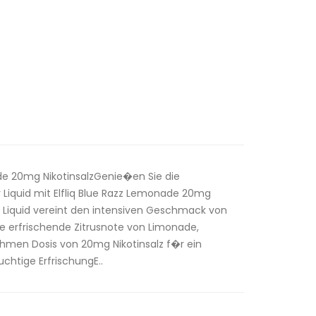
ade 20mg NikotinsalzGenie�en Sie die
r Liquid mit Elfliq Blue Razz Lemonade 20mg
ige Liquid vereint den intensiven Geschmack von
ie erfrischende Zitrusnote von Limonade,
hmen Dosis von 20mg Nikotinsalz f�r ein
chtige ErfrischungE..