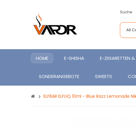
Suche
All 
HOME
E-SHISHA
E-ZIGARETTEN & 
SONDERANGEBOTE
SWEETS
CO
ELFBAR ELFLIQ 10ml - Blue Razz Lemonade Ni