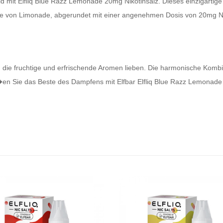
d mit Elfliq Blue Razz Lemonade 20mg Nikotinsalz. Dieses einzigartig
te von Limonade, abgerundet mit einer angenehmen Dosis von 20mg Nik
e, die fruchtige und erfrischende Aromen lieben. Die harmonische Kom
�en Sie das Beste des Dampfens mit Elfbar Elfliq Blue Razz Lemonade