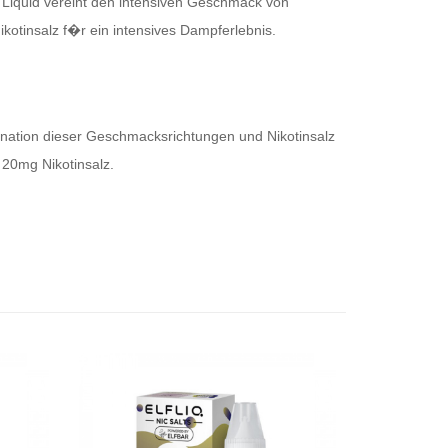
e Liquid vereint den intensiven Geschmack von
otinsalz f�r ein intensives Dampferlebnis.
bination dieser Geschmacksrichtungen und Nikotinsalz
 20mg Nikotinsalz.