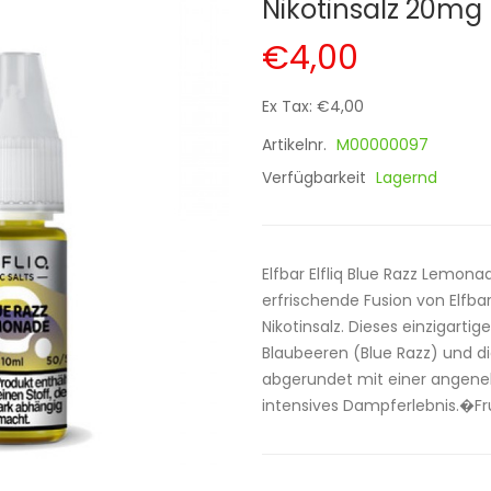
Nikotinsalz 20mg
€4,00
Ex Tax: €4,00
Artikelnr.
M00000097
Verfügbarkeit
Lagernd
Elfbar Elfliq Blue Razz Lemon
erfrischende Fusion von Elfba
Nikotinsalz. Dieses einzigart
Blaubeeren (Blue Razz) und d
abgerundet mit einer angene
intensives Dampferlebnis.�Fru