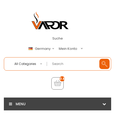
Suche
Mein Konto
Germany
All Categories
0 Artikel - €0,00
MENU