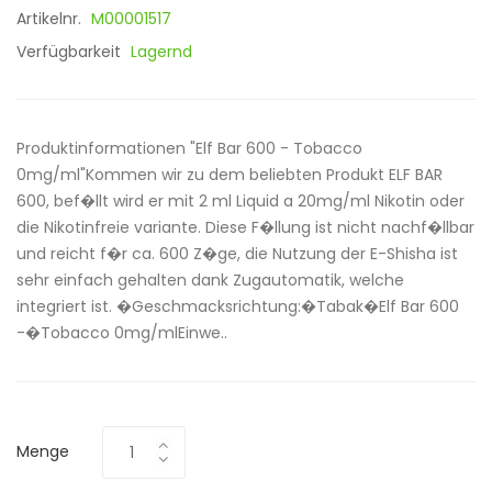
Artikelnr.
M00001517
Verfügbarkeit
Lagernd
Produktinformationen "Elf Bar 600 - Tobacco
0mg/ml"Kommen wir zu dem beliebten Produkt ELF BAR
600, bef�llt wird er mit 2 ml Liquid a 20mg/ml Nikotin oder
die Nikotinfreie variante. Diese F�llung ist nicht nachf�llbar
und reicht f�r ca. 600 Z�ge, die Nutzung der E-Shisha ist
sehr einfach gehalten dank Zugautomatik, welche
integriert ist. �Geschmacksrichtung:�Tabak�Elf Bar 600
-�Tobacco 0mg/mlEinwe..
Menge