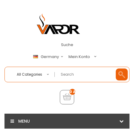
Suche
Mein Konto
Germany
All Categories
0 Artikel - €0,00
MENU