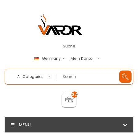
Suche
Mein Konto
Germany
All Categories
0 Artikel - €0,00
MENU