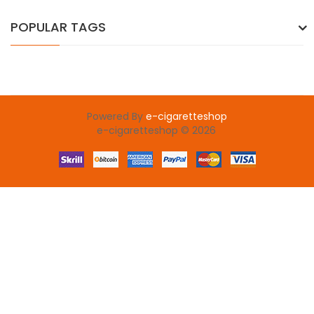
POPULAR TAGS
Powered By
e-cigaretteshop
e-cigaretteshop © 2026
ot gacor
78 win
slot gacor
judi online
78win
slot gacor
78win
online c