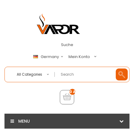
Suche
Mein Konto
Germany
All Categories
0 Artikel - €0,00
MENU