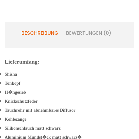
BESCHREIBUNG
BEWERTUNGEN (0)
Lieferumfang:
Shisha
Tonkopf
H�ngesieb
Knickschutzfeder
Tauchrohr mit abnehmbares Diffusor
Kohlezange
Silikonschlauch matt schwarz
Aluminium Mundst�ck matt schwarz�