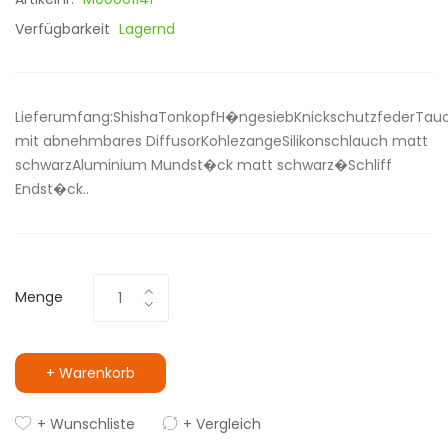
Verfügbarkeit
Lagernd
Lieferumfang:ShishaTonkopfH�ngesiebKnickschutzfederTau
mit abnehmbares DiffusorKohlezangeSilikonschlauch matt
schwarzAluminium Mundst�ck matt schwarz�Schliff
Endst�ck..
Menge
+ Warenkorb
+ Wunschliste
+ Vergleich