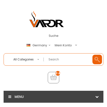
Suche
Mein Konto
Germany
All Categories
0 Artikel - €0,00
MENU