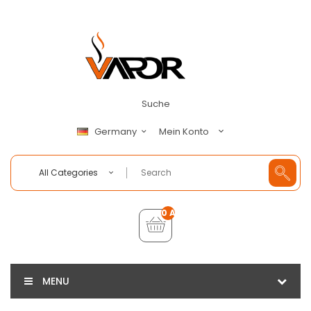
Suche
Mein Konto
Germany
All Categories
0 Artikel - €0,00
MENU