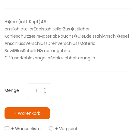
H�he (inkl. Kopf)46
cmKohletellerEdelstahltellerZus�tzlicher
KohleschutzNeinMaterial: Rauchs�uleEdelstahlAnschl�sse1
AnschlussVerschlussDrehverschlussMaterial:
BowlGlasSchalld�mpfungohne
DiffusorKohlezangeJaSchlauchhalterungJa..
Menge
+ Warenkorb
+ Wunschliste
+ Vergleich