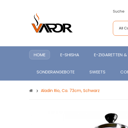
Suche
All 
HOME
E-SHISHA
E-ZIGARETTEN & 
SONDERANGEBOTE
SWEETS
CO
Aladin Rio, Ca. 73cm, Schwarz