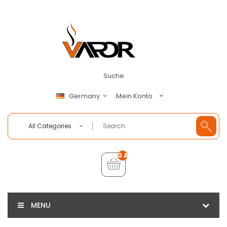
Suche
Mein Konto
Germany
All Categories
0 Artikel - €0,00
MENU