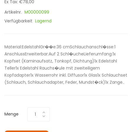
Ex Tax: €78,00
Artikelnr.
M00000099
Verfügbarkeit
Lagernd
Material:EdelstahlGr��e:36 cmSchlauchanschl�sse:1
AnschlussErweiterbar:Auf 2 Schl�ucheLieferumfang:1x
Kopfset (Kaminaufsatz, Tonkopf, Dichtung)1x Edelstahl
Teller1x Edelstahl Rauchs�ule mit zweiteiligem
Kopfadapter1x Wasserrohr inkl. Diffusor1x Glas1x Schlauchset
(Schlauch, Schlauchadapter, Feder, Mundst�ck)1x Zange..
Menge