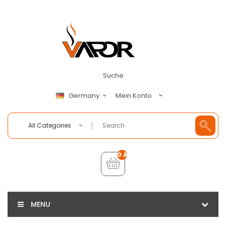
Suche
Mein Konto
Germany
All Categories
0 Artikel - €0,00
MENU