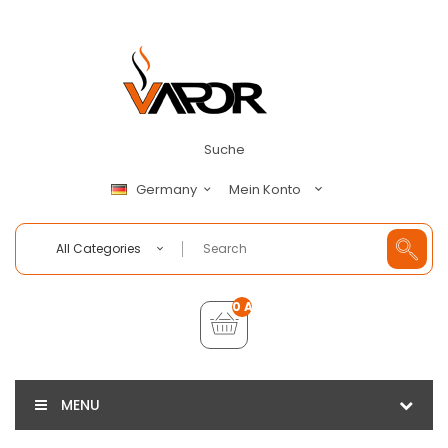
Suche
Mein Konto
Germany
All Categories
0 Artikel - €0,00
MENU