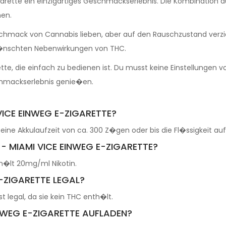
Zigarette ein einzigartiges Geschmackserlebnis. Die Kombinati
hen.
 Geschmack von Cannabis lieben, aber auf den Rauschzustand ve
�nschten Nebenwirkungen von THC.
rette, die einfach zu bedienen ist. Du musst keine Einstellungen
hmackserlebnis genie�en.
 VICE EINWEG E-ZIGARETTE?
eine Akkulaufzeit von ca. 300 Z�gen oder bis die Fl�ssigkeit auf
E - MIAMI VICE EINWEG E-ZIGARETTE?
th�lt 20mg/ml Nikotin.
E-ZIGARETTE LEGAL?
st legal, da sie kein THC enth�lt.
EINWEG E-ZIGARETTE AUFLADEN?