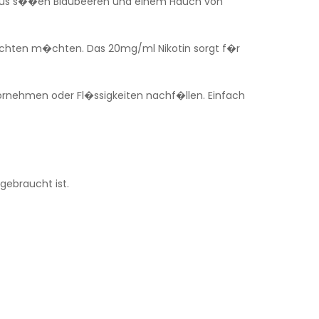
on aus s��en Blaubeeren und einem Hauch von
rzichten m�chten. Das 20mg/ml Nikotin sorgt f�r
 vornehmen oder Fl�ssigkeiten nachf�llen. Einfach
gebraucht ist.