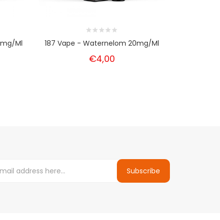
20mg/ml
187 Vape - Waternelom 20mg/ml
187 Vape 
€4,00
Subscribe