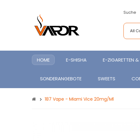
Suche
All 
HOME
E-SHISHA
E-ZIGARETTEN & 
SONDERANGEBOTE
SWEETS
CO
187 Vape - Miami Vice 20mg/ml